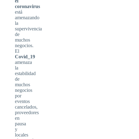
el
coronavirus
está
amenazando
la
supervivencia
de
muchos
negocios.
El
Covid_19
amenaza
la
estabilidad
de
muchos
negocios
por
eventos
cancelados,
proveedores
en
pausa
y
locales