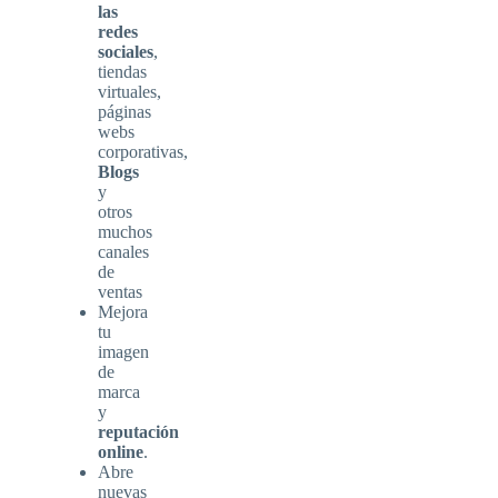
las
redes
sociales
,
tiendas
virtuales,
páginas
webs
corporativas,
Blogs
y
otros
muchos
canales
de
ventas
Mejora
tu
imagen
de
marca
y
reputación
online
.
Abre
nuevas