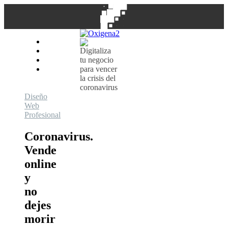
Blog
Glosario
Contacto
La agencia
Diseño
Web
Profesional
Coronavirus.
Vende
online
y
no
dejes
morir