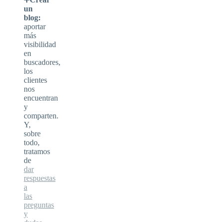
un
blog:
aportar
más
visibilidad
en
buscadores,
los
clientes
nos
encuentran
y
comparten.
Y,
sobre
todo,
tratamos
de
dar
respuestas
a
las
preguntas
y