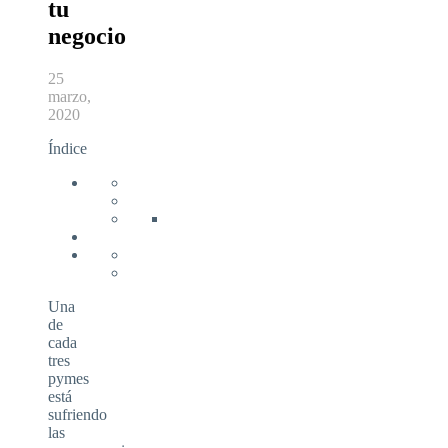
tu
negocio
25
marzo,
2020
Índice
Una
de
cada
tres
pymes
está
sufriendo
las