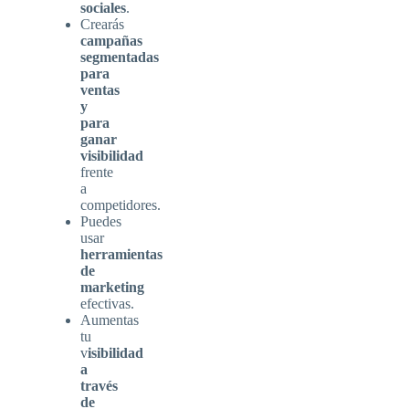
sociales
.
Crearás
campañas
segmentadas
para
ventas
y
para
ganar
visibilidad
frente
a
competidores.
Puedes
usar
herramientas
de
marketing
efectivas.
Aumentas
tu
v
isibilidad
a
través
de